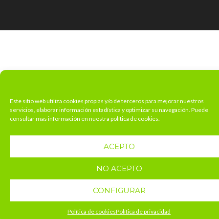
Este sitio web utiliza cookies propias y/o de terceros para mejorar nuestros
servicios, elaborar información estadística y optimizar su navegación. Puede
consultar mas información en nuestra política de cookies.
ACEPTO
NO ACEPTO
CONFIGURAR
Política de cookies
Política de privacidad