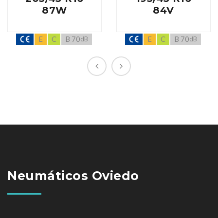
87W
84V
E
C
B 70
E
C
B 70
dB
dB
Neumáticos Oviedo