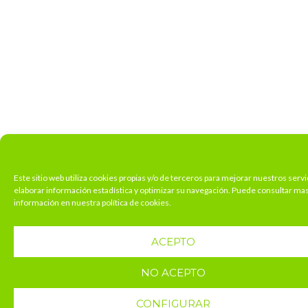
Este sitio web utiliza cookies propias y/o de terceros para mejorar nuestros servi
elaborar información estadística y optimizar su navegación. Puede consultar ma
información en nuestra política de cookies.
ACEPTO
NO ACEPTO
CONFIGURAR