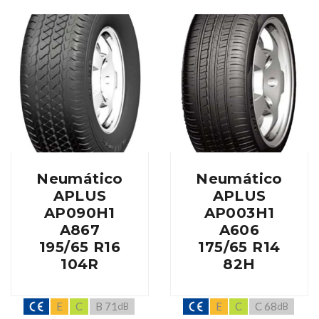
Neumático
Neumático
APLUS
APLUS
AP090H1
AP003H1
A867
A606
195/65 R16
175/65 R14
104R
82H
E
C
B 71
E
C
C 68
dB
dB