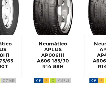
tico
Neumático
Neu
US
APLUS
A
8H1
AP006H1
AP
75/65
A606 185/70
A606
90T
R14 88H
R1
C 71
E
C
C 68
E
dB
dB