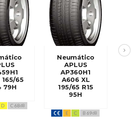
mático
Neumático
Ne
PLUS
APLUS
459H1
AP360H1
A
 165/65
A606 XL
A
4 79H
195/65 R15
20
95H
D
C 68
dB
E
C
B 69
dB