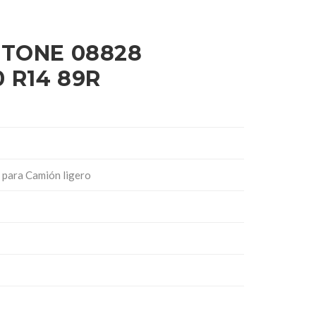
STONE 08828
 R14 89R
para Camión ligero