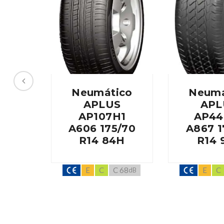
Neumático
Neumá
APLUS
APL
AP107H1
AP44
A606 175/70
A867 1
R14 84H
R14 
E
C
C 68
E
C
dB