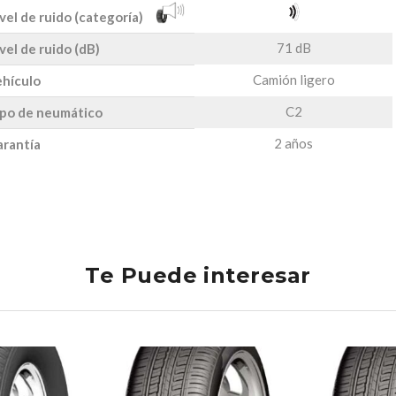
vel de ruido (categoría)
71 dB
vel de ruido (dB)
Camión ligero
hículo
C2
po de neumático
2 años
rantía
Te Puede interesar