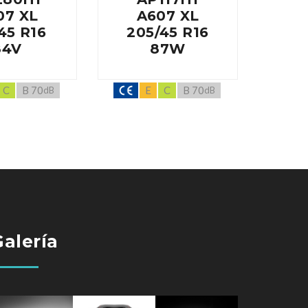
07 XL
A607 XL
A60
45 R16
205/45 R16
R
84V
87W
C
B 70
E
C
B 70
dB
dB
Galería