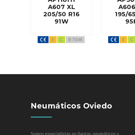
A607 XL
A606
205/50 R16
195/6
91W
95
E
C
B 70
E
C
dB
Neumáticos Oviedo
Somos especialistas en llantas, neumáticos y