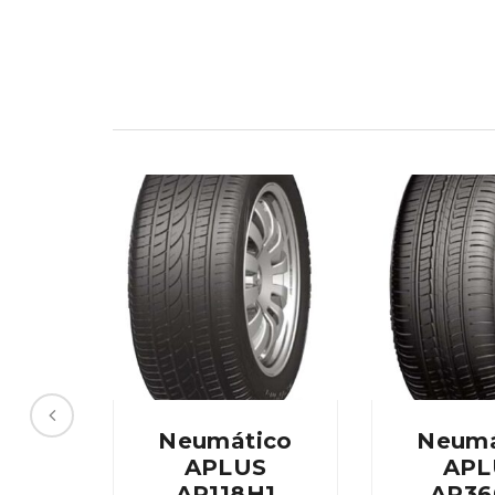
Neumático
Neumá
APLUS
APL
AP118H1
AP36