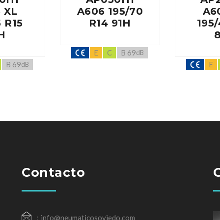
 XL
A606 195/70
A6
5 R15
R14 91H
195/
H
E
C
B 69
dB
B 69
E
dB
Contacto
info@neumaticosoviedo.com