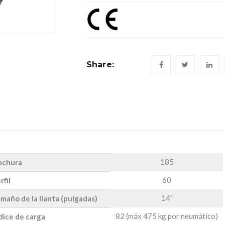
Share:
185
nchura
60
rfil
14"
maño de la llanta (pulgadas)
82 (máx 475 kg por neumático)
dice de carga