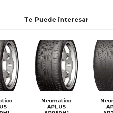
Te Puede interesar
tico
Neumático
Neu
US
APLUS
A
0H1
AP050H1
AP