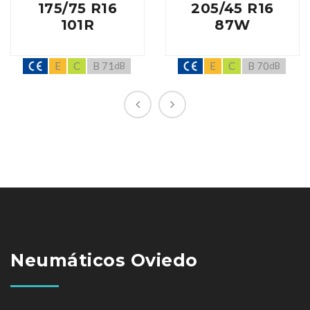
175/75 R16
205/45 R16
101R
87W
E
C
B 71
E
C
B 70
dB
dB
Neumáticos Oviedo