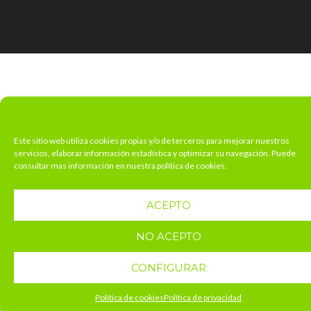
Este sitio web utiliza cookies propias y/o de terceros para mejorar nuestros
servicios, elaborar información estadística y optimizar su navegación. Puede
consultar mas información en nuestra política de cookies.
ACEPTO
NO ACEPTO
CONFIGURAR
Política de cookies
Política de privacidad