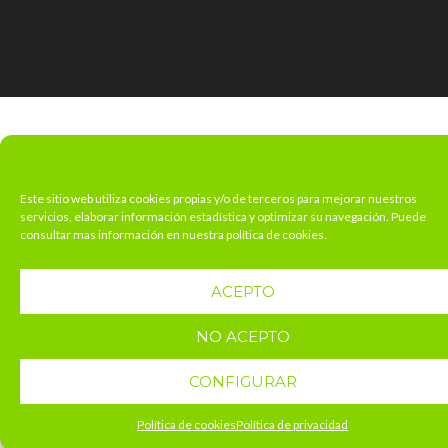
Este sitio web utiliza cookies propias y/o de terceros para mejorar nuestros
servicios, elaborar información estadística y optimizar su navegación. Puede
consultar mas información en nuestra política de cookies.
ACEPTO
NO ACEPTO
CONFIGURAR
Política de cookies
Política de privacidad