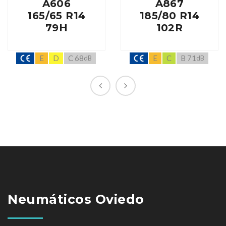
A606
A867
165/65 R14
185/80 R14
79H
102R
E
D
C 68
E
C
B 71
dB
dB
Neumáticos Oviedo