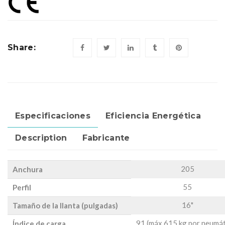
Share:
Especificaciones
Eficiencia Energética
Description
Fabricante
205
Anchura
55
Perfil
16"
Tamaño de la llanta (pulgadas)
91 (máx 615 kg por neumát
Índice de carga