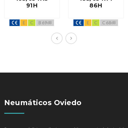
91H
86H
E
C
B 69
E
C
C 68
dB
dB
Neumáticos Oviedo