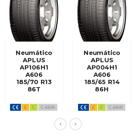
Neumático
Neumático
APLUS
APLUS
AP106H1
AP004H1
A606
A606
185/70 R13
185/65 R14
86T
86H
E
C
C 68
E
C
C 68
dB
dB