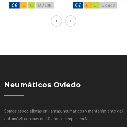
E
C
B 71
E
C
C 68
dB
dB
Neumáticos Oviedo
Somos especialistas en llantas, neumáticos y mantenimiento del
automóvil con más de 40 años de experiencia.