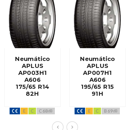
Neumático
Neumático
APLUS
APLUS
AP003H1
AP007H1
A606
A606
175/65 R14
195/65 R15
82H
91H
E
C
C 68
E
C
B 69
dB
dB