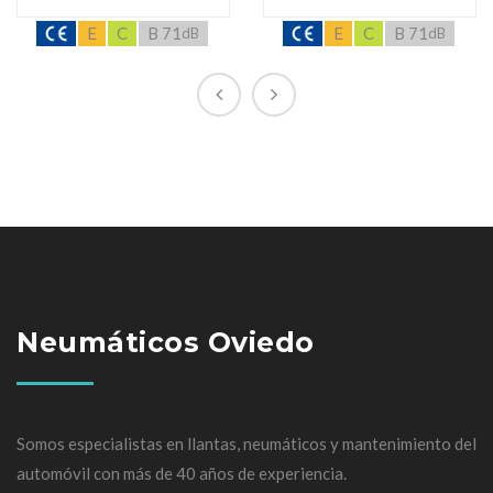
E
C
B 71
E
C
B 71
dB
dB
Neumáticos Oviedo
Somos especialistas en llantas, neumáticos y mantenimiento del
automóvil con más de 40 años de experiencia.