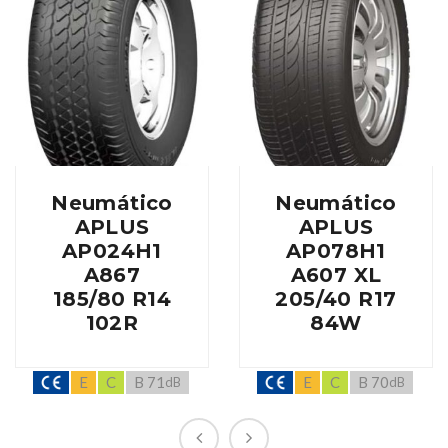
Neumático
Neumático
APLUS
APLUS
AP024H1
AP078H1
A867
A607 XL
185/80 R14
205/40 R17
102R
84W
E
C
B 71
E
C
B 70
dB
dB