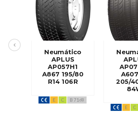
Neumático
Neumá
APLUS
APL
AP057H1
AP07
A867 195/80
A607
R14 106R
205/4
84
E
C
B 71
dB
E
C