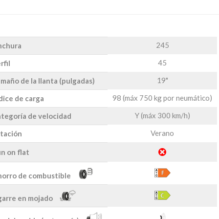
245
nchura
45
rfil
19"
maño de la llanta (pulgadas)
98 (máx 750 kg por neumático)
dice de carga
Y (máx 300 km/h)
tegoría de velocidad
Verano
tación
n on flat
orro de combustible
arre en mojado