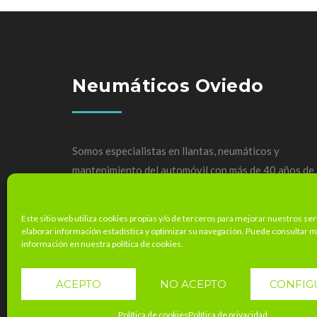
Neumáticos Oviedo
Somos especialistas en llantas, neumáticos y
mantenimiento del automóvil con más de 40 años de
experiencia.
Este sitio web utiliza cookies propias y/o de terceros para mejorar nuestros ser
elaborar información estadística y optimizar su navegación. Puede consultar 
información en nuestra política de cookies.
ACEPTO
NO ACEPTO
CONFIG
Política de cookies
Política de privacidad