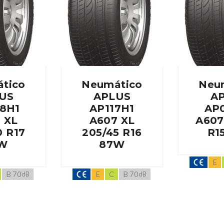
tico
Neumático
Neu
US
APLUS
A
8H1
AP117H1
AP
 XL
A607 XL
A607
0 R17
205/45 R16
R1
W
87W
E
B 70
E
C
B 70
dB
dB