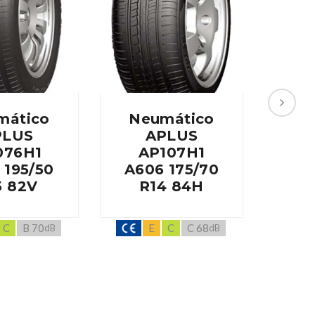
mático
Neumático
Ne
PLUS
APLUS
076H1
AP107H1
A
 195/50
A606 175/70
A86
5 82V
R14 84H
R
C
B 70
E
C
C 68
dB
dB