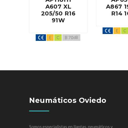
A607 XL
A867 1
205/50 R16
R14 
91W
E
C
E
C
B 70
dB
Neumáticos Oviedo
Somos especialistas en llantas, neumáticos y