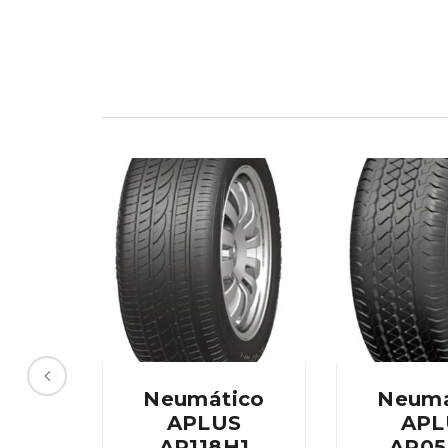
Neumático
Neumá
APLUS
APL
AP118H1
AP05