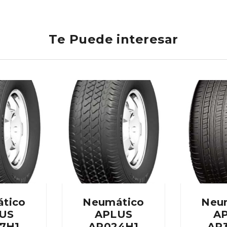
Te Puede interesar
tico
Neumático
Neu
US
APLUS
A
7H1
AP024H1
AP