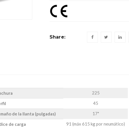
Share:
225
nchura
45
rfil
17"
maño de la llanta (pulgadas)
91 (máx 615 kg por neumático)
dice de carga