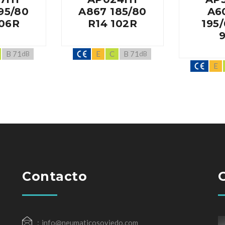
95/80
A867 185/80
A6
106R
R14 102R
195/
B 71
E
C
B 71
dB
dB
E
Contacto
info@neumaticosoviedo.com