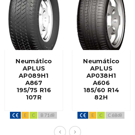
Neumático
Neumático
APLUS
APLUS
AP089H1
AP038H1
A867
A606
195/75 R16
185/60 R14
107R
82H
E
C
B 71
E
C
C 68
dB
dB