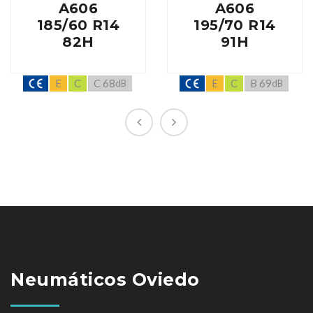
A606
A606
185/60 R14
195/70 R14
82H
91H
E
C
C 68
E
C
B 69
dB
dB
Neumáticos Oviedo