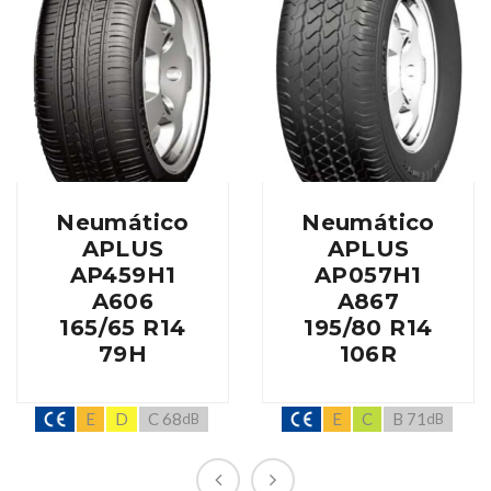
Neumático
Neumático
APLUS
APLUS
AP459H1
AP057H1
A606
A867
165/65 R14
195/80 R14
79H
106R
E
D
C 68
E
C
B 71
dB
dB